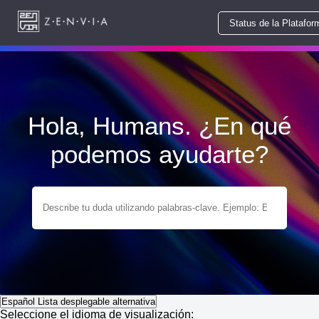
Status de la Platafor
Hola, Humans. ¿En qué
podemos ayudarte?
Español
Lista desplegable alternativa
Seleccione el idioma de visualización: