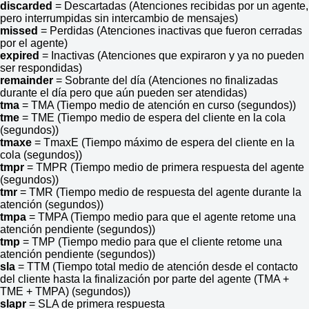
discarded
= Descartadas (Atenciones recibidas por un agente,
pero interrumpidas sin intercambio de mensajes)
missed
= Perdidas (Atenciones inactivas que fueron cerradas
por el agente)
expired
= Inactivas (Atenciones que expiraron y ya no pueden
ser respondidas)
remainder
= Sobrante del día (Atenciones no finalizadas
durante el día pero que aún pueden ser atendidas)
tma
= TMA (Tiempo medio de atención en curso (segundos))
tme
= TME (Tiempo medio de espera del cliente en la cola
(segundos))
tmaxe
= TmaxE (Tiempo máximo de espera del cliente en la
cola (segundos))
tmpr
= TMPR (Tiempo medio de primera respuesta del agente
(segundos))
tmr
= TMR (Tiempo medio de respuesta del agente durante la
atención (segundos))
tmpa
= TMPA (Tiempo medio para que el agente retome una
atención pendiente (segundos))
tmp
= TMP (Tiempo medio para que el cliente retome una
atención pendiente (segundos))
sla
= TTM (Tiempo total medio de atención desde el contacto
del cliente hasta la finalización por parte del agente (TMA +
TME + TMPA) (segundos))
slapr
= SLA de primera respuesta