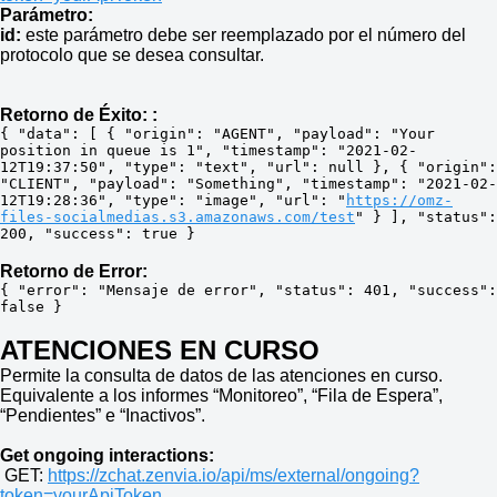
Parámetro:
id:
este parámetro debe ser reemplazado por el número del
protocolo que se desea consultar.
Retorno de Éxito: :
{ "data": [ { "origin": "AGENT", "payload": "Your 
position in queue is 1", "timestamp": "2021-02-
12T19:37:50", "type": "text", "url": null }, { "origin": 
"CLIENT", "payload": "Something", "timestamp": "2021-02-
12T19:28:36", "type": "image", "url": "
https://omz-
files-socialmedias.s3.amazonaws.com/test
" } ], "status": 
200, "success": true }
Retorno de Error:
{ "error": "Mensaje de error", "status": 401, "success": 
false }
ATENCIONES EN CURSO
Permite la consulta de datos de las atenciones en curso.
Equivalente a los informes “Monitoreo”, “Fila de Espera”,
“Pendientes” e “Inactivos”.
Get ongoing interactions:
GET:
https://zchat.zenvia.io/api/ms/external/ongoing?
token=yourApiToken