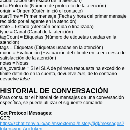
actualización del estado de la atención)
id = Protocolo (Número de protocolo de la atención)
origin = Origen (Quién inició el contacto)
startTime = Primer mensaje (Fecha y hora del primer mensaje
recibido por el agente en la atención)
state = Estado (Atención perdida o finalizada)
type = Canal (Canal de la atención)
tagCount = Etiquetas (Número de etiquetas usadas en la
atención)
tags = Etiquetas (Etiquetas usadas en la atención)
mood = Evaluación (Evaluación del cliente en la encuesta de
satisfacción de la atención)
notes = Notas
sla_overdue = Si el SLA de primera respuesta ha excedido el
límite definido en la cuenta, devuelve
true
, de lo contrario
devuelve
false
HISTORIAL DE CONVERSACIÓN
Para consultar el historial de mensajes de una conversación
específica, se puede utilizar el siguiente comando:
Get Protocol Messages:
GET:
https://zchat.zenvia.io/api/ms/external/history/{id}/messages?
token=yourApiToken