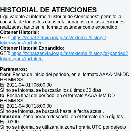
HISTORIAL DE ATENCIONES
Equivalente al informe “Historial de Atenciones”, permite la
consulta de todos los datos relacionados con las atenciones
realizadas, tanto en el formato estándar como expandido.
Obtener Historial:
GET:
https://zchat.zenvia.io/api/ms/external/history?
token=yourApiToken
Obtener Historial Expandido:
GET:
https://zchat.zenvia.io/api/ms/external/history/expanded?
token=yourApiToken
Parámetros:
from
: Fecha de inicio del período, en el formato AAAA-MM-DD
HH:MM:SS
Ej: 2021-04-01T06:00:00
Si no se informa, se buscarán los últimos 30 días
to
: Fecha final del período, en el formato AAAA-MM-DD
HH:MM:SS
Ej: 2021-04-30T18:00:00
Si no se informa, se buscará hasta la fecha actual.
timezone
: Zona horaria deseada, en el formato de 5 dígitos
Ej: -0300
Si no se informa, se utilizará la zona horaria UTC por defecto