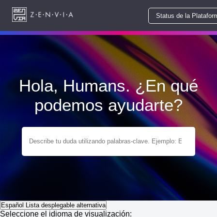
Status de la Platafor
Hola, Humans. ¿En qué
podemos ayudarte?
Español
Lista desplegable alternativa
Seleccione el idioma de visualización: