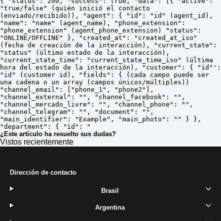
{ "status": 200, "success": true, "data": [{ "active": 
"true/false" (quién inició el contacto 
(enviado/recibido)), "agent": { "id": "id" (agent_id), 
"name": "name" (agent_name), "phone_extension": 
"phone_extension" (agent_phone_extension) "status": 
"ONLINE/OFFLINE" }, "created_at": "created_at_iso" 
(fecha de creación de la interacción), "current_state": 
"status" (último estado de la interacción), 
"current_state_time": "current_state_time_iso" (última 
hora del estado de la interacción), "customer": { "id"': 
"id" (customer id), "fields": { (cada campo puede ser 
una cadena o un array (campos únicos/múltiples)) 
"channel_email": ["phone_1", "phone2"], 
"channel_external": "", "channel_facebook": "", 
"channel_mercado_livre": "", "channel_phone": "", 
"channel_telegram": "", "document": "", 
"main_identifier": "Example", "main_photo": "" } }, 
"department": { "id": "
¿Este artículo ha resuelto sus dudas?
Vistos recientemente
Dirección de contacto
Brasil
Argentina