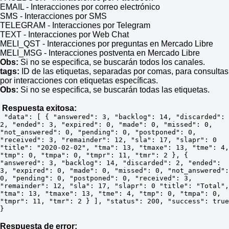
EMAIL - Interacciones por correo electrónico
SMS - Interacciones por SMS
TELEGRAM - Interacciones por Telegram
TEXT - Interacciones por Web Chat
MELI_QST - Interacciones por preguntas en Mercado Libre
MELI_MSG - Interacciones postventa en Mercado Libre
Obs:
Si no se especifica, se buscarán todos los canales.
tags:
ID de las etiquetas, separadas por comas, para consultas
por interacciones con etiquetas específicas.
Obs:
Si no se especifica, se buscarán todas las etiquetas.
Respuesta exitosa:
 "data": [ { "answered": 3, "backlog": 14, "discarded": 
2, "ended": 3, "expired": 0, "made": 0, "missed": 0, 
"not_answered": 0, "pending": 0, "postponed": 0, 
"received": 3, "remainder": 12, "sla": 17, "slapr": 0 
"title": "2020-02-02", "tma": 13, "tmaxe": 13, "tme": 4, 
"tmp": 0, "tmpa": 0, "tmpr": 11, "tmr": 2 }, { 
"answered": 3, "backlog": 14, "discarded": 2, "ended": 
3, "expired": 0, "made": 0, "missed": 0, "not_answered": 
0, "pending": 0, "postponed": 0, "received": 3, 
"remainder": 12, "sla": 17, "slapr": 0 "title": "Total", 
"tma": 13, "tmaxe": 13, "tme": 4, "tmp": 0, "tmpa": 0, 
"tmpr": 11, "tmr": 2 } ], "status": 200, "success": true 
}
Respuesta de error: