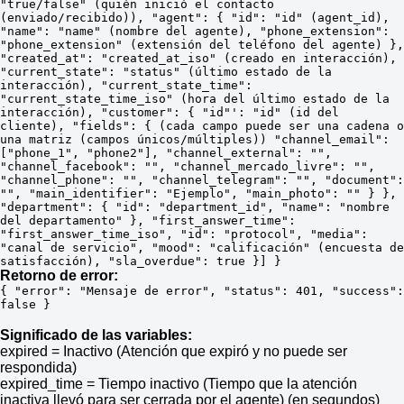
"true/false" (quién inició el contacto 
(enviado/recibido)), "agent": { "id": "id" (agent_id), 
"name": "name" (nombre del agente), "phone_extension": 
"phone_extension" (extensión del teléfono del agente) }, 
"created_at": "created_at_iso" (creado en interacción), 
"current_state": "status" (último estado de la 
interacción), "current_state_time": 
"current_state_time_iso" (hora del último estado de la 
interacción), "customer": { "id"': "id" (id del 
cliente), "fields": { (cada campo puede ser una cadena o 
una matriz (campos únicos/múltiples)) "channel_email": 
["phone_1", "phone2"], "channel_external": "", 
"channel_facebook": "", "channel_mercado_livre": "", 
"channel_phone": "", "channel_telegram": "", "document": 
"", "main_identifier": "Ejemplo", "main_photo": "" } }, 
"department": { "id": "department_id", "name": "nombre 
del departamento" }, "first_answer_time": 
"first_answer_time_iso", "id": "protocol", "media": 
"canal de servicio", "mood": "calificación" (encuesta de 
satisfacción), "sla_overdue": true }] }
Retorno de error:
{ "error": "Mensaje de error", "status": 401, "success": 
false }
Significado de las variables:
expired = Inactivo (Atención que expiró y no puede ser
respondida)
expired_time = Tiempo inactivo (Tiempo que la atención
inactiva llevó para ser cerrada por el agente) (en segundos)