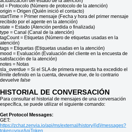
actualización del estado de la atención)
id = Protocolo (Número de protocolo de la atención)
origin = Origen (Quién inició el contacto)
startTime = Primer mensaje (Fecha y hora del primer mensaje
recibido por el agente en la atención)
state = Estado (Atención perdida o finalizada)
type = Canal (Canal de la atención)
tagCount = Etiquetas (Número de etiquetas usadas en la
atención)
tags = Etiquetas (Etiquetas usadas en la atención)
mood = Evaluación (Evaluación del cliente en la encuesta de
satisfacción de la atención)
notes = Notas
sla_overdue = Si el SLA de primera respuesta ha excedido el
límite definido en la cuenta, devuelve
true
, de lo contrario
devuelve
false
HISTORIAL DE CONVERSACIÓN
Para consultar el historial de mensajes de una conversación
específica, se puede utilizar el siguiente comando:
Get Protocol Messages:
GET:
https://zchat.zenvia.io/api/ms/external/history/{id}/messages?
token=yourApiToken