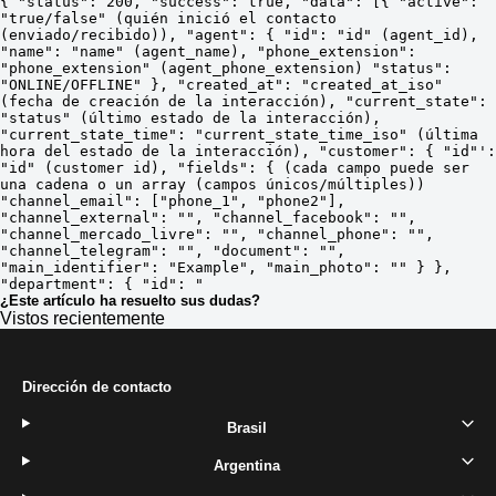
{ "status": 200, "success": true, "data": [{ "active": 
"true/false" (quién inició el contacto 
(enviado/recibido)), "agent": { "id": "id" (agent_id), 
"name": "name" (agent_name), "phone_extension": 
"phone_extension" (agent_phone_extension) "status": 
"ONLINE/OFFLINE" }, "created_at": "created_at_iso" 
(fecha de creación de la interacción), "current_state": 
"status" (último estado de la interacción), 
"current_state_time": "current_state_time_iso" (última 
hora del estado de la interacción), "customer": { "id"': 
"id" (customer id), "fields": { (cada campo puede ser 
una cadena o un array (campos únicos/múltiples)) 
"channel_email": ["phone_1", "phone2"], 
"channel_external": "", "channel_facebook": "", 
"channel_mercado_livre": "", "channel_phone": "", 
"channel_telegram": "", "document": "", 
"main_identifier": "Example", "main_photo": "" } }, 
"department": { "id": "
¿Este artículo ha resuelto sus dudas?
Vistos recientemente
Dirección de contacto
Brasil
Argentina