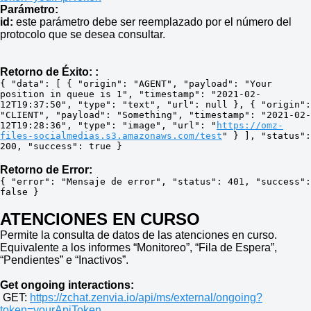
Parámetro:
id:
este parámetro debe ser reemplazado por el número del
protocolo que se desea consultar.
Retorno de Éxito: :
{ "data": [ { "origin": "AGENT", "payload": "Your 
position in queue is 1", "timestamp": "2021-02-
12T19:37:50", "type": "text", "url": null }, { "origin": 
"CLIENT", "payload": "Something", "timestamp": "2021-02-
12T19:28:36", "type": "image", "url": "
https://omz-
files-socialmedias.s3.amazonaws.com/test
" } ], "status": 
200, "success": true }
Retorno de Error:
{ "error": "Mensaje de error", "status": 401, "success": 
false }
ATENCIONES EN CURSO
Permite la consulta de datos de las atenciones en curso.
Equivalente a los informes “Monitoreo”, “Fila de Espera”,
“Pendientes” e “Inactivos”.
Get ongoing interactions:
GET:
https://zchat.zenvia.io/api/ms/external/ongoing?
token=yourApiToken