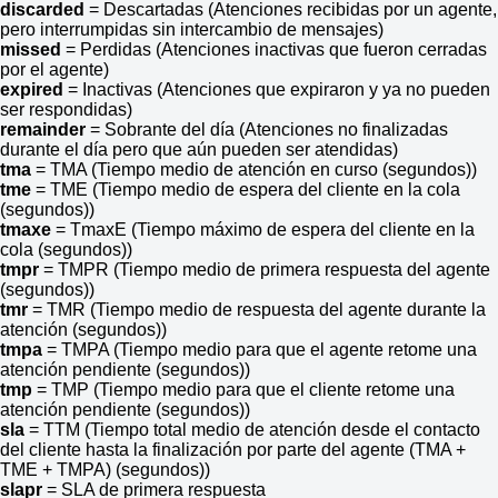
discarded
= Descartadas (Atenciones recibidas por un agente,
pero interrumpidas sin intercambio de mensajes)
missed
= Perdidas (Atenciones inactivas que fueron cerradas
por el agente)
expired
= Inactivas (Atenciones que expiraron y ya no pueden
ser respondidas)
remainder
= Sobrante del día (Atenciones no finalizadas
durante el día pero que aún pueden ser atendidas)
tma
= TMA (Tiempo medio de atención en curso (segundos))
tme
= TME (Tiempo medio de espera del cliente en la cola
(segundos))
tmaxe
= TmaxE (Tiempo máximo de espera del cliente en la
cola (segundos))
tmpr
= TMPR (Tiempo medio de primera respuesta del agente
(segundos))
tmr
= TMR (Tiempo medio de respuesta del agente durante la
atención (segundos))
tmpa
= TMPA (Tiempo medio para que el agente retome una
atención pendiente (segundos))
tmp
= TMP (Tiempo medio para que el cliente retome una
atención pendiente (segundos))
sla
= TTM (Tiempo total medio de atención desde el contacto
del cliente hasta la finalización por parte del agente (TMA +
TME + TMPA) (segundos))
slapr
= SLA de primera respuesta