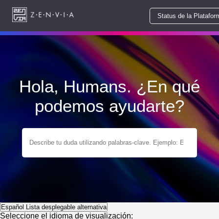
Status de la Platafor
Hola, Humans. ¿En qué
podemos ayudarte?
Español
Lista desplegable alternativa
Seleccione el idioma de visualización: