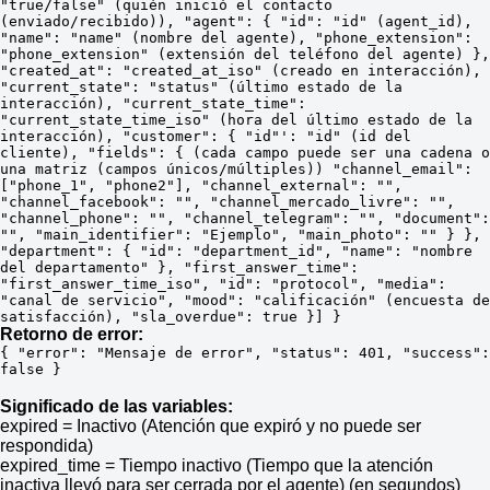
"true/false" (quién inició el contacto 
(enviado/recibido)), "agent": { "id": "id" (agent_id), 
"name": "name" (nombre del agente), "phone_extension": 
"phone_extension" (extensión del teléfono del agente) }, 
"created_at": "created_at_iso" (creado en interacción), 
"current_state": "status" (último estado de la 
interacción), "current_state_time": 
"current_state_time_iso" (hora del último estado de la 
interacción), "customer": { "id"': "id" (id del 
cliente), "fields": { (cada campo puede ser una cadena o 
una matriz (campos únicos/múltiples)) "channel_email": 
["phone_1", "phone2"], "channel_external": "", 
"channel_facebook": "", "channel_mercado_livre": "", 
"channel_phone": "", "channel_telegram": "", "document": 
"", "main_identifier": "Ejemplo", "main_photo": "" } }, 
"department": { "id": "department_id", "name": "nombre 
del departamento" }, "first_answer_time": 
"first_answer_time_iso", "id": "protocol", "media": 
"canal de servicio", "mood": "calificación" (encuesta de 
satisfacción), "sla_overdue": true }] }
Retorno de error:
{ "error": "Mensaje de error", "status": 401, "success": 
false }
Significado de las variables:
expired = Inactivo (Atención que expiró y no puede ser
respondida)
expired_time = Tiempo inactivo (Tiempo que la atención
inactiva llevó para ser cerrada por el agente) (en segundos)