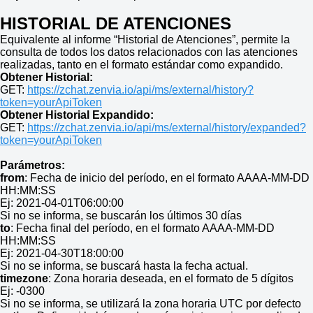
HISTORIAL DE ATENCIONES
Equivalente al informe “Historial de Atenciones”, permite la
consulta de todos los datos relacionados con las atenciones
realizadas, tanto en el formato estándar como expandido.
Obtener Historial:
GET:
https://zchat.zenvia.io/api/ms/external/history?
token=yourApiToken
Obtener Historial Expandido:
GET:
https://zchat.zenvia.io/api/ms/external/history/expanded?
token=yourApiToken
Parámetros:
from
: Fecha de inicio del período, en el formato AAAA-MM-DD
HH:MM:SS
Ej: 2021-04-01T06:00:00
Si no se informa, se buscarán los últimos 30 días
to
: Fecha final del período, en el formato AAAA-MM-DD
HH:MM:SS
Ej: 2021-04-30T18:00:00
Si no se informa, se buscará hasta la fecha actual.
timezone
: Zona horaria deseada, en el formato de 5 dígitos
Ej: -0300
Si no se informa, se utilizará la zona horaria UTC por defecto