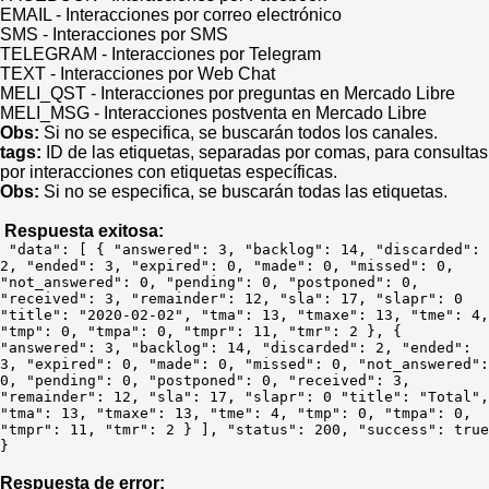
EMAIL - Interacciones por correo electrónico
SMS - Interacciones por SMS
TELEGRAM - Interacciones por Telegram
TEXT - Interacciones por Web Chat
MELI_QST - Interacciones por preguntas en Mercado Libre
MELI_MSG - Interacciones postventa en Mercado Libre
Obs:
Si no se especifica, se buscarán todos los canales.
tags:
ID de las etiquetas, separadas por comas, para consultas
por interacciones con etiquetas específicas.
Obs:
Si no se especifica, se buscarán todas las etiquetas.
Respuesta exitosa:
 "data": [ { "answered": 3, "backlog": 14, "discarded": 
2, "ended": 3, "expired": 0, "made": 0, "missed": 0, 
"not_answered": 0, "pending": 0, "postponed": 0, 
"received": 3, "remainder": 12, "sla": 17, "slapr": 0 
"title": "2020-02-02", "tma": 13, "tmaxe": 13, "tme": 4, 
"tmp": 0, "tmpa": 0, "tmpr": 11, "tmr": 2 }, { 
"answered": 3, "backlog": 14, "discarded": 2, "ended": 
3, "expired": 0, "made": 0, "missed": 0, "not_answered": 
0, "pending": 0, "postponed": 0, "received": 3, 
"remainder": 12, "sla": 17, "slapr": 0 "title": "Total", 
"tma": 13, "tmaxe": 13, "tme": 4, "tmp": 0, "tmpa": 0, 
"tmpr": 11, "tmr": 2 } ], "status": 200, "success": true 
}
Respuesta de error: