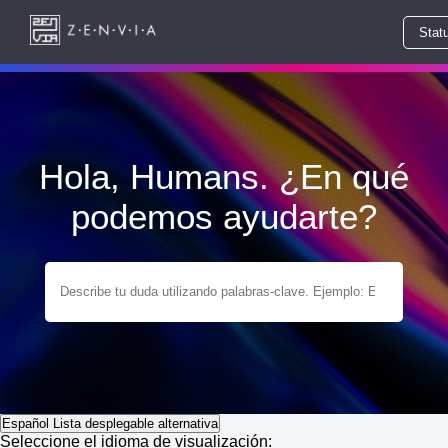
Stat
Hola, Humans. ¿En qué
podemos ayudarte?
Español
Lista desplegable alternativa
Seleccione el idioma de visualización: