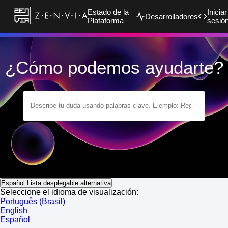
Estado de la
Iniciar
Desarrolladores
Plataforma
sesió
¿Cómo podemos ayudarte?
Español
Lista desplegable alternativa
Seleccione el idioma de visualización:
Português (Brasil)
English
Español