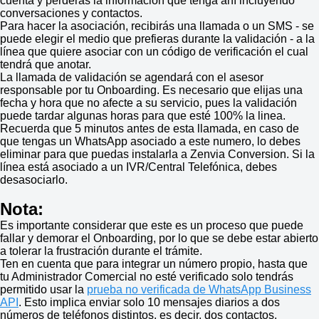
cuenta y perderás la información que tenga ahí incluyendo
conversaciones y contactos.
Para hacer la asociación, recibirás una llamada o un SMS - se
puede elegir el medio que prefieras durante la validación - a la
línea que quiere asociar con un código de verificación el cual
tendrá que anotar.
La llamada de validación se agendará con el asesor
responsable por tu Onboarding. Es necesario que elijas una
fecha y hora que no afecte a su servicio, pues la validación
puede tardar algunas horas para que esté 100% la linea.
Recuerda que 5 minutos antes de esta llamada, en caso de
que tengas un WhatsApp asociado a este numero, lo debes
eliminar para que puedas instalarla a Zenvia Conversion. Si la
línea está asociado a un IVR/Central Telefónica, debes
desasociarlo.
Nota:
Es importante considerar que este es un proceso que puede
fallar y demorar el Onboarding, por lo que se debe estar abierto
a tolerar la frustración durante el trámite.
Ten en cuenta que para integrar un número propio, hasta que
tu Administrador Comercial no esté verificado solo tendrás
permitido usar la
prueba no verificada de WhatsApp Business
API
. Esto implica enviar solo 10 mensajes diarios a dos
números de teléfonos distintos, es decir, dos contactos.