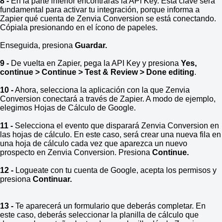
8 -
En la parte inferior encontrarás la API Key. Esta clave será
fundamental para activar tu integración, porque informa a
Zapier qué cuenta de Zenvia Conversion se está conectando.
Cópiala presionando en el ícono de papeles.
Enseguida, presiona
Guardar.
9 -
De vuelta en Zapier, pega la API Key y presiona
Yes,
continue > Continue > Test & Review > Done editing
.
10 -
Ahora, selecciona la aplicación con la que Zenvia
Conversion conectará a través de Zapier. A modo de ejemplo,
elegimos Hojas de Cálculo de Google.
11 -
Selecciona el evento que disparará Zenvia Conversion en
las hojas de cálculo. En este caso, será crear una nueva fila en
una hoja de cálculo cada vez que aparezca un nuevo
prospecto en Zenvia Conversion. Presiona
Continue.
12 -
Logueate con tu cuenta de Google, acepta los permisos y
presiona
Continuar.
13 -
Te aparecerá un formulario que deberás completar. En
este caso, deberás seleccionar la planilla de cálculo que