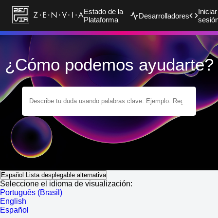
Estado de la
Iniciar
Desarrolladores
Plataforma
sesió
¿Cómo podemos ayudarte?
Español
Lista desplegable alternativa
Seleccione el idioma de visualización:
Português (Brasil)
English
Español