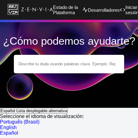
Estado de la
Iniciar
Desarrolladores
Plataforma
sesió
¿Cómo podemos ayudarte?
Español
Lista desplegable alternativa
Seleccione el idioma de visualización:
Português (Brasil)
English
Español