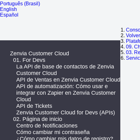
Português (Brasil)
English
Español
Consol
Volve
Plata
09. C
03. R
Zenvia Customer Cloud
Servic
01. For Devs
La API de base de contactos de Zenvia
Customer Cloud
API de Ventas en Zenvia Customer Cloud
API de automatización: Cómo usar e
integrar con Zapier en Zenvia Customer
Cloud
API de Tickets
Zenvia Customer Cloud for Devs (APIs)
02. Página de inicio
Centro de Notificaciones
Cómo cambiar mi contraseña
¿Cómo cambiar mis datos de registro?