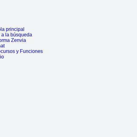
a principal
r a la búsqueda
forma Zenvia
hat
ecursos y Funciones
io