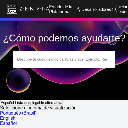
Estado de la
Iniciar
Desarrolladores
Plataforma
sesió
¿Cómo podemos ayudarte?
Español
Lista desplegable alternativa
Seleccione el idioma de visualización:
Português (Brasil)
English
Español