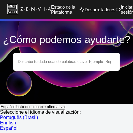
Estado de la
Iniciar
Desarrolladores
Plataforma
sesió
¿Cómo podemos ayudarte?
Español
Lista desplegable alternativa
Seleccione el idioma de visualización:
Português (Brasil)
English
Español