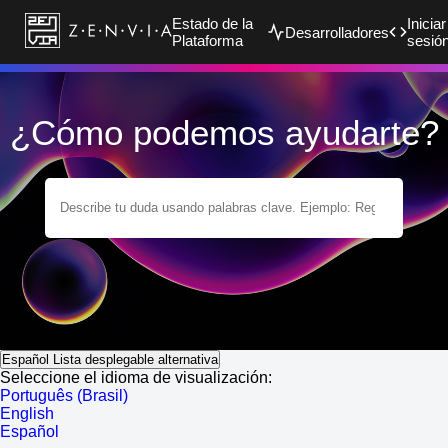
Estado de la
Iniciar
Desarrolladores
Plataforma
sesió
¿Cómo podemos ayudarte?
Español
Lista desplegable alternativa
Seleccione el idioma de visualización:
Português (Brasil)
English
Español