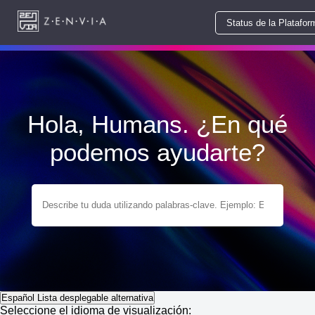
Status de la Platafor
Hola, Humans. ¿En qué
podemos ayudarte?
Español
Lista desplegable alternativa
Seleccione el idioma de visualización: