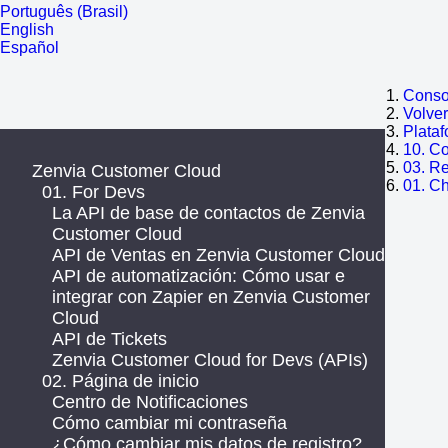
Português (Brasil)
English
Español
Consol
Volve
Plata
10. C
03. R
Zenvia Customer Cloud
01. Ch
01. For Devs
La API de base de contactos de Zenvia
Customer Cloud
API de Ventas en Zenvia Customer Cloud
API de automatización: Cómo usar e
integrar con Zapier en Zenvia Customer
Cloud
API de Tickets
Zenvia Customer Cloud for Devs (APIs)
02. Página de inicio
Centro de Notificaciones
Cómo cambiar mi contraseña
¿Cómo cambiar mis datos de registro?