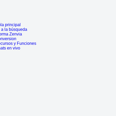
a principal
r a la búsqueda
forma Zenvia
onversion
ecursos y Funciones
ats en vivo