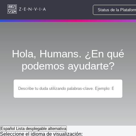
Status de la Platafor
Hola, Humans. ¿En qué
podemos ayudarte?
Español
Lista desplegable alternativa
Seleccione el idioma de visualización: