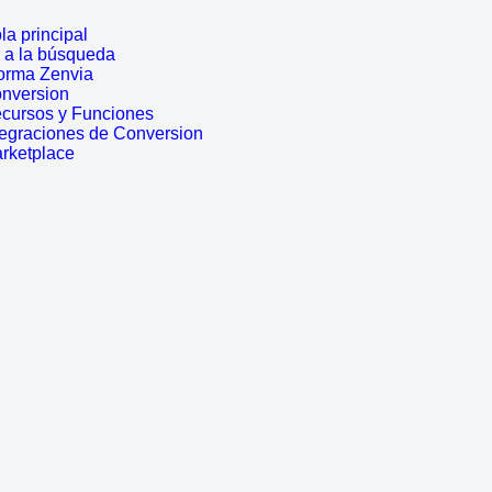
a principal
r a la búsqueda
forma Zenvia
onversion
ecursos y Funciones
tegraciones de Conversion
arketplace