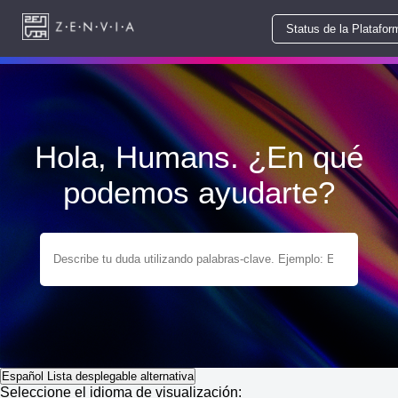
Status de la Platafor
Hola, Humans. ¿En qué
podemos ayudarte?
Español
Lista desplegable alternativa
Seleccione el idioma de visualización: