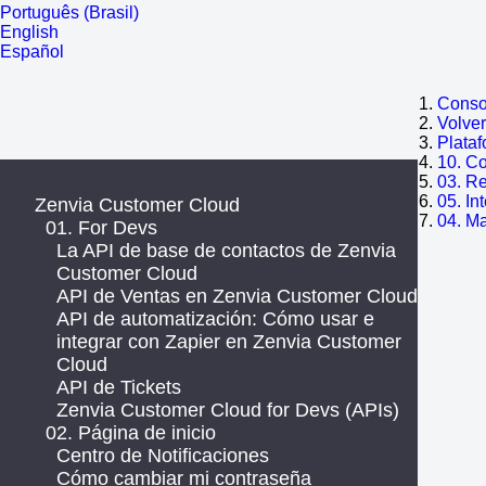
Português (Brasil)
English
Español
Consol
Volve
Plata
10. C
03. R
05. In
Zenvia Customer Cloud
04. M
01. For Devs
La API de base de contactos de Zenvia
Customer Cloud
API de Ventas en Zenvia Customer Cloud
API de automatización: Cómo usar e
integrar con Zapier en Zenvia Customer
Cloud
API de Tickets
Zenvia Customer Cloud for Devs (APIs)
02. Página de inicio
Centro de Notificaciones
Cómo cambiar mi contraseña