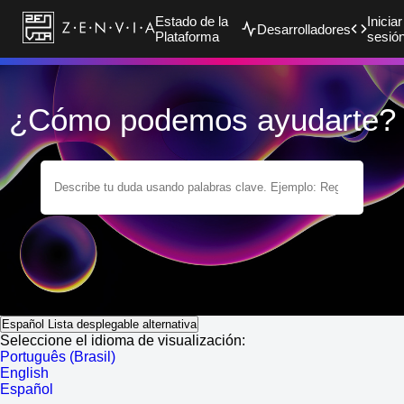
Estado de la
Iniciar
Desarrolladores
Plataforma
sesió
¿Cómo podemos ayudarte?
Español
Lista desplegable alternativa
Seleccione el idioma de visualización:
Português (Brasil)
English
Español