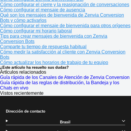
Cómo configurar el cierre y la reasignación de conversaciones
Cómo configurar el mensaje de ausencia
Qué son los mensajes de bienvenida de Zenvia Conversion
Bots y cómo activarlos
Cómo configurar el mensaje de bienvenida para otros orígenes
Cómo configurar mi horario laboral
Tips para crear mensajes de bienvenida con Zenvia
Conversion Bots
Comparte tu tiempo de respuesta habitual
Cómo medir la satisfacción al cliente con Zenvia Conversion
Bots
Cómo actualizar los horarios de trabajo de tu equipo
¿Este artículo ha resuelto sus dudas?
Artículos relacionados
Guía rápida de los Canales de Atención de Zenvia Conversion
Guía rápida de las reglas de distribución, la Bandeja y los
Chats en vivo
Vistos recientemente
Dirección de contacto
Brasil