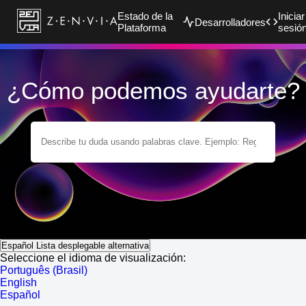
Estado de la
Iniciar
Desarrolladores
Plataforma
sesió
¿Cómo podemos ayudarte?
Español
Lista desplegable alternativa
Seleccione el idioma de visualización:
Português (Brasil)
English
Español