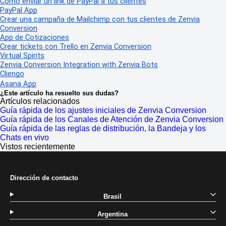
Cómo enviar un link de PayPal a tus clientes
PayPal App
Crear una campaña de Mailchimp con tus clientes de Zenvia
Conversion
App de Cotizaciones
Crear tickets con Trello en Zenvia Conversion
Virtual Spirits
Zenvia Conversion Integration with Zenvia Bots
Cliengo
Asana App
¿Este artículo ha resuelto sus dudas?
Artículos relacionados
Guía rápida de los ajustes iniciales de Zenvia Conversion
Guía rápida de los Canales de Atención de Zenvia Conversion
Guía rápida de las reglas de distribución, la Bandeja y los
Chats en vivo
Vistos recientemente
Dirección de contacto
Brasil
Argentina