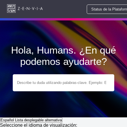
Status de la Platafor
Hola, Humans. ¿En qué
podemos ayudarte?
Español
Lista desplegable alternativa
Seleccione el idioma de visualización: