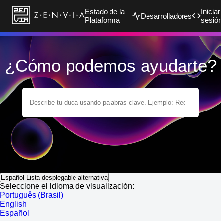
Estado de la
Iniciar
Desarrolladores
Plataforma
sesió
¿Cómo podemos ayudarte?
Español
Lista desplegable alternativa
Seleccione el idioma de visualización:
Português (Brasil)
English
Español