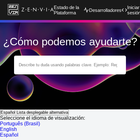
Estado de la
Iniciar
Desarrolladores
Plataforma
sesió
¿Cómo podemos ayudarte?
Español
Lista desplegable alternativa
Seleccione el idioma de visualización:
Português (Brasil)
English
Español