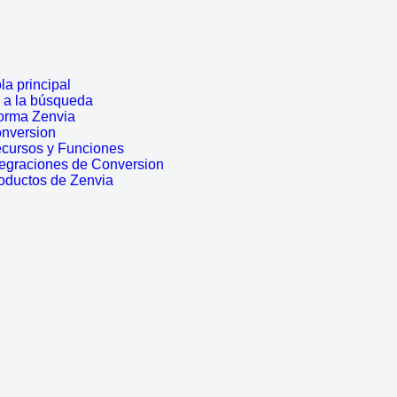
a principal
r a la búsqueda
forma Zenvia
onversion
ecursos y Funciones
tegraciones de Conversion
roductos de Zenvia