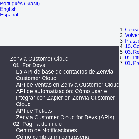
Português (Brasil)
English
Español
Consol
Volve
Plata
10. C
03. R
05. In
Zenvia Customer Cloud
01. P
01. For Devs
La API de base de contactos de Zenvia
Customer Cloud
API de Ventas en Zenvia Customer Cloud
API de automatización: Cómo usar e
integrar con Zapier en Zenvia Customer
Cloud
API de Tickets
Zenvia Customer Cloud for Devs (APIs)
02. Página de inicio
Centro de Notificaciones
Cómo cambiar mi contraseña