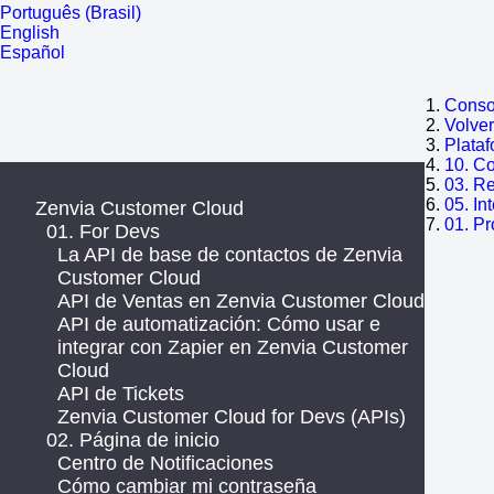
Português (Brasil)
English
Español
Consol
Volve
Plata
10. C
03. R
05. In
Zenvia Customer Cloud
01. P
01. For Devs
La API de base de contactos de Zenvia
Customer Cloud
API de Ventas en Zenvia Customer Cloud
API de automatización: Cómo usar e
integrar con Zapier en Zenvia Customer
Cloud
API de Tickets
Zenvia Customer Cloud for Devs (APIs)
02. Página de inicio
Centro de Notificaciones
Cómo cambiar mi contraseña