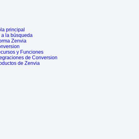
a principal
r a la búsqueda
forma Zenvia
onversion
ecursos y Funciones
tegraciones de Conversion
roductos de Zenvia