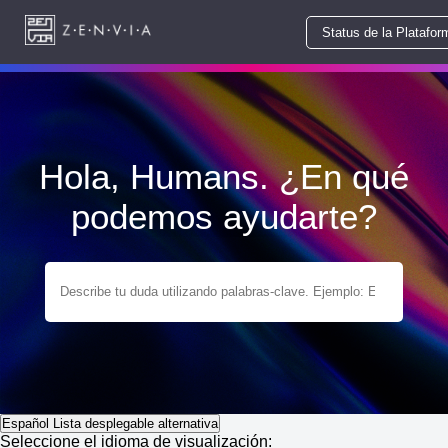
Status de la Platafor
Hola, Humans. ¿En qué
podemos ayudarte?
Español
Lista desplegable alternativa
Seleccione el idioma de visualización: