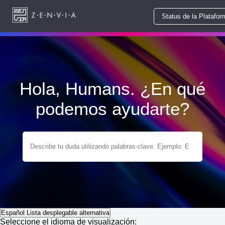
Status de la Platafor
Hola, Humans. ¿En qué
podemos ayudarte?
Español
Lista desplegable alternativa
Seleccione el idioma de visualización: