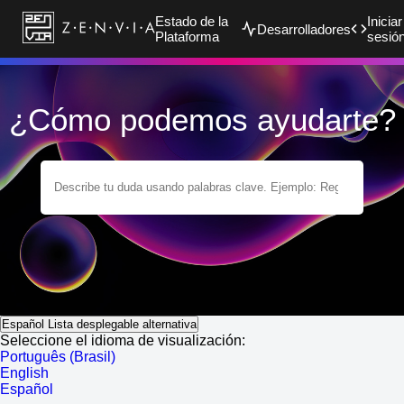
Estado de la
Iniciar
Desarrolladores
Plataforma
sesió
¿Cómo podemos ayudarte?
Español
Lista desplegable alternativa
Seleccione el idioma de visualización:
Português (Brasil)
English
Español