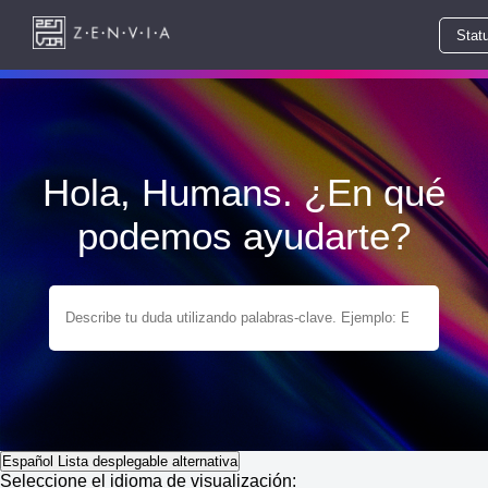
Stat
Hola, Humans. ¿En qué
podemos ayudarte?
Español
Lista desplegable alternativa
Seleccione el idioma de visualización: