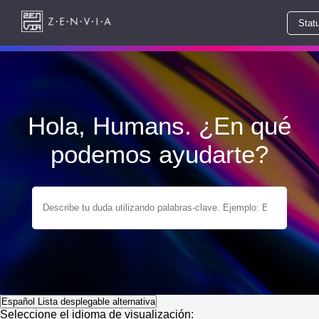
Stat
Hola, Humans. ¿En qué
podemos ayudarte?
Español
Lista desplegable alternativa
Seleccione el idioma de visualización: