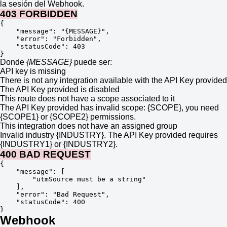
la sesión del Webhook.
403 FORBIDDEN
{

    "message": "{MESSAGE}",

    "error": "Forbidden",

    "statusCode": 403

}
Donde
{MESSAGE}
puede ser:
API key is missing
There is not any integration available with the API Key provided
The API Key provided is disabled
This route does not have a scope associated to it
The API Key provided has invalid scope: {SCOPE}, you need
{SCOPE1} or {SCOPE2} permissions.
This integration does not have an assigned group
Invalid industry {INDUSTRY}. The API Key provided requires
{INDUSTRY1} or {INDUSTRY2}.
400 BAD REQUEST
{

    "message": [

        "utmSource must be a string"

    ],

    "error": "Bad Request",

    "statusCode": 400

}
Webhook