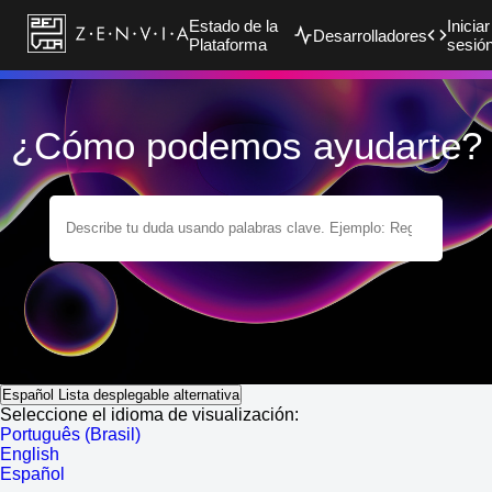
Estado de la
Iniciar
Desarrolladores
Plataforma
sesió
¿Cómo podemos ayudarte?
Español
Lista desplegable alternativa
Seleccione el idioma de visualización:
Português (Brasil)
English
Español