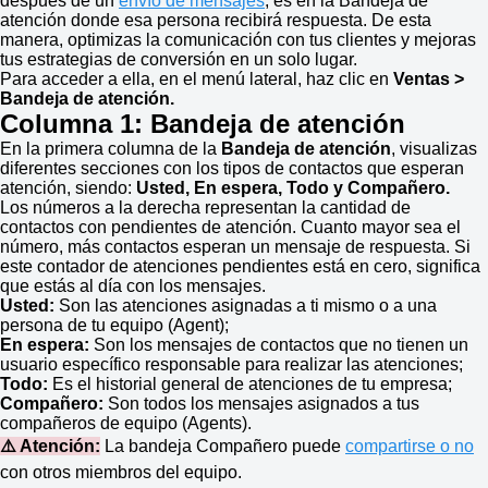
después de un
envío de mensajes
, es en la Bandeja de
atención donde esa persona recibirá respuesta. De esta
manera, optimizas la comunicación con tus clientes y mejoras
tus estrategias de conversión en un solo lugar.
Para acceder a ella, en el menú lateral, haz clic en
Ventas >
Bandeja de atención.
Columna 1: Bandeja de atención
En la primera columna de la
Bandeja de atención
, visualizas
diferentes secciones con los tipos de contactos que esperan
atención, siendo:
Usted
, En espera, Todo y Compañero.
Los números a la derecha representan la cantidad de
contactos con pendientes de atención. Cuanto mayor sea el
número, más contactos esperan un mensaje de respuesta. Si
este contador de atenciones pendientes está en cero, significa
que estás al día con los mensajes.
Usted:
Son las atenciones asignadas a ti mismo o a una
persona de tu equipo (Agent);
En espera:
Son los mensajes de contactos que no tienen un
usuario específico responsable para realizar las atenciones;
Todo:
Es el historial general de atenciones de tu empresa;
Compañero:
Son todos los mensajes asignados a tus
compañeros de equipo (Agents).
⚠️ Atención:
La bandeja Compañero puede
compartirse o no
con otros miembros del equipo.