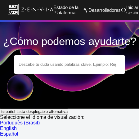
Estado de la
Iniciar
Desarrolladores
Plataforma
sesió
¿Cómo podemos ayudarte?
Español
Lista desplegable alternativa
Seleccione el idioma de visualización:
Português (Brasil)
English
Español