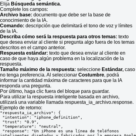
Elija
Búsqueda semántica.
Complete los campos:
Archivo base:
documento que debe ser la base de
conocimiento de la IA.
Comando:
descripción que delimitará el tono de voz y límites
de la IA.
Describa cómo será la respuesta para otros temas:
texto
que desea enviar al cliente si pregunta algo fuera de los temas
descritos en el campo anterior.
Respuesta estándar:
texto que desea enviar al cliente en
caso de que haya algún problema en la localización de la
respuesta.
Tamaño máximo de la respuesta:
seleccione
Estándar,
caso
no tenga preferencia. Al seleccionar
Costumbre
, podrá
informar la cantidad máxima de caracteres para que la IA
responda una pregunta.
Por último, haga clic fuera del bloque para guardar.
Para utilizar la respuesta inteligente basada en archivo,
utilizará una variable llamada respuesta_ia_archivo.response.
Ejemplo de retorno:
"respuesta_ia_archivo": {

 "intention": "iphone_definition",

 "trust": "0.9",

 "temperature": "neutral",

 "response": "Un iPhone es una línea de teléfonos 
inteligentes diseñados y fabricados por la empresa Apple 