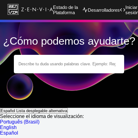
Estado de la
Iniciar
Desarrolladores
Plataforma
sesió
¿Cómo podemos ayudarte?
Español
Lista desplegable alternativa
Seleccione el idioma de visualización:
Português (Brasil)
English
Español