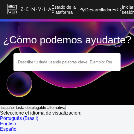
Estado de la
Iniciar
Desarrolladores
Plataforma
sesió
¿Cómo podemos ayudarte?
Español
Lista desplegable alternativa
Seleccione el idioma de visualización:
Português (Brasil)
English
Español