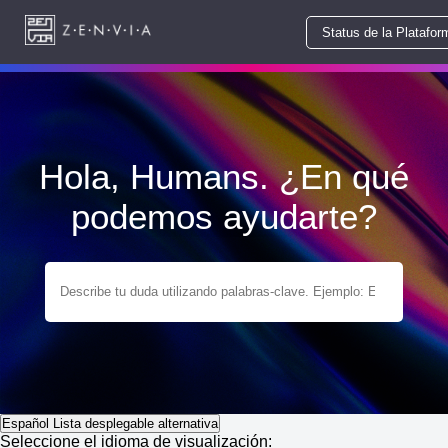
Status de la Platafor
Hola, Humans. ¿En qué
podemos ayudarte?
Español
Lista desplegable alternativa
Seleccione el idioma de visualización: