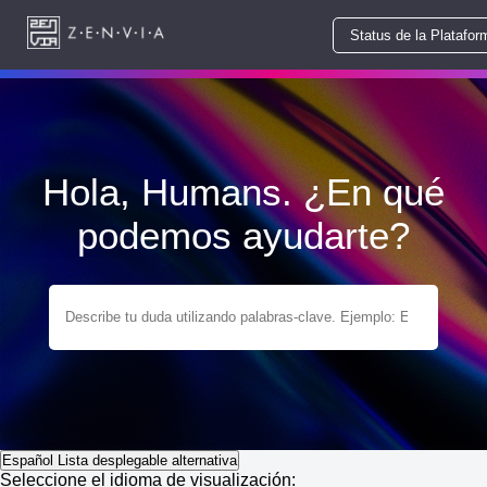
Status de la Platafor
Hola, Humans. ¿En qué
podemos ayudarte?
Español
Lista desplegable alternativa
Seleccione el idioma de visualización: