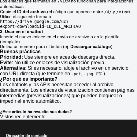
Los enlaces que terminan en
/view
no funcionan para integraciones
automáticas.
Copie el
ID del archivo
(el código que aparece entre
/d/
y
/view
).
Utilice el siguiente formato:
https://drive.google.com/uc?
export=download&id=ID_DEL_ARCHIVO
3. Usar en el chatbot
Inserte el nuevo enlace en el envío de archivo o en la plantilla
(template).
Defina un nombre para el botón (ej:
Descargar catálogo
).
Buenas prácticas
Prioridad:
Use siempre enlaces de descarga directa.
Evite:
No utilice enlaces de visualización previa.
Alternativa:
Si es necesario, aloje el archivo en un servicio
con URL directa (que termine en
,
, etc.).
.pdf
.jpg
¿Por qué es importante?
Los chatbots y las APIs necesitan acceder al archivo
directamente. Los enlaces de visualización contienen páginas
intermedias (previsualizaciones) que pueden bloquear o
impedir el envío automático.
¿Este artículo ha resuelto sus dudas?
Vistos recientemente
Dirección de contacto