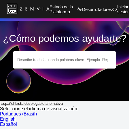
Estado de la
Iniciar
Desarrolladores
Plataforma
sesió
¿Cómo podemos ayudarte?
Español
Lista desplegable alternativa
Seleccione el idioma de visualización:
Português (Brasil)
English
Español