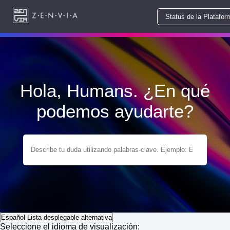
Status de la Platafor
Hola, Humans. ¿En qué
podemos ayudarte?
Español
Lista desplegable alternativa
Seleccione el idioma de visualización: