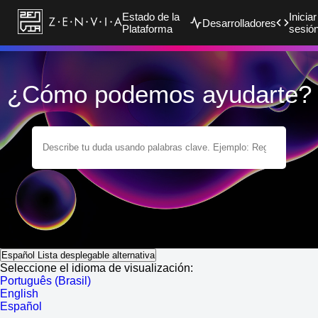
Estado de la
Iniciar
Desarrolladores
Plataforma
sesió
¿Cómo podemos ayudarte?
Español
Lista desplegable alternativa
Seleccione el idioma de visualización:
Português (Brasil)
English
Español