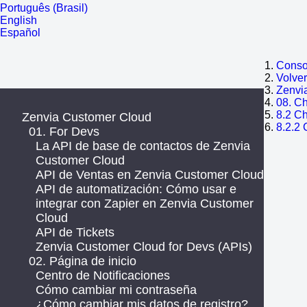
Português (Brasil)
English
Español
Consol
Volve
Zenvi
08. Ch
8.2 Ch
Zenvia Customer Cloud
8.2.2 
01. For Devs
La API de base de contactos de Zenvia
Customer Cloud
API de Ventas en Zenvia Customer Cloud
API de automatización: Cómo usar e
integrar con Zapier en Zenvia Customer
Cloud
API de Tickets
Zenvia Customer Cloud for Devs (APIs)
02. Página de inicio
Centro de Notificaciones
Cómo cambiar mi contraseña
¿Cómo cambiar mis datos de registro?