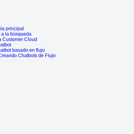
a principal
r a la búsqueda
a Customer Cloud
atbot
atbot basado en flujo
Creando Chatbots de Flujo