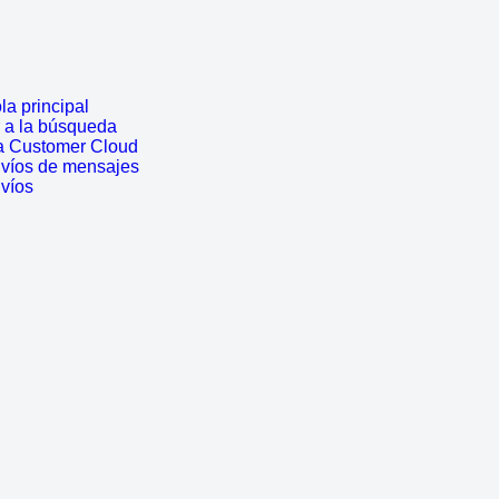
a principal
r a la búsqueda
a Customer Cloud
nvíos de mensajes
nvíos