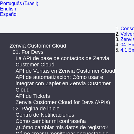
Português (Brasil)
English
Español
Consol
Volve
Zenvi
04. E
Zenvia Customer Cloud
4.1 E
01. For Devs
La API de base de contactos de Zenvia
Customer Cloud
API de Ventas en Zenvia Customer Cloud
API de automatización: Cómo usar e
integrar con Zapier en Zenvia Customer
Cloud
API de Tickets
Zenvia Customer Cloud for Devs (APIs)
02. Página de inicio
Centro de Notificaciones
Cómo cambiar mi contraseña
¿Cómo cambiar mis datos de registro?
Cómo crear y monitorear encuestas de