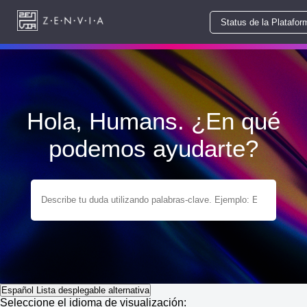
Status de la Platafor
Hola, Humans. ¿En qué
podemos ayudarte?
Español
Lista desplegable alternativa
Seleccione el idioma de visualización: