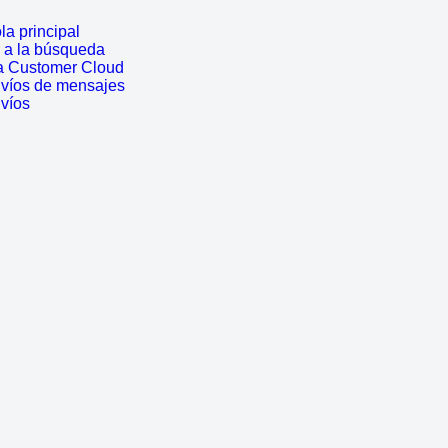
a principal
r a la búsqueda
a Customer Cloud
nvíos de mensajes
nvíos