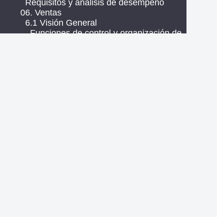
Requisitos y análisis de desempeño
06. Ventas
6.1 Visión General
Funciones de control y organización de
las atenciones
Informe Visión General: Entiende las
métricas de la atención comercial
6.2 Monitor operaciones
Monitoreo de operaciones del chat de
ventas en Zenvia Customer Cloud
Monitor de la Operación
6.3 Bandeja de atención
Zenvia Convertir App
Bandeja de atención comercial en
Zenvia Customer Cloud
Bandeja de entrada compartida
Bandeja de Atención Compartido en
Zenvia Customer Cloud
Llamada de voz por WhatsApp en la
Atención Comercial
Cómo crear y aplicar etiquetas a los
contactos en Zenvia Customer Cloud