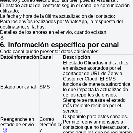
teléfono y correo electrónico, también puedes visualizar:
El estado actual del contacto según el canal de comunicación
utilizado;
La fecha y hora de la última actualización del contacto;
Para los envíos realizados por WhatsApp, la respuesta del
destinatario, si la hay;
Detalles de los errores en el envío, cuando existan.
⚓
6. Información específica por canal
Cada canal puede presentar datos adicionales:
Dato/información
Canal
Descripción
El estado
Clicadas
indica clics
en enlaces acortados por el
acortador de URL de Zenvia
Customer Cloud. El SMS
funciona de manera asincrónica,
Estado por canal
SMS
lo que impacta la actualización
de los reportes de envíos.
Siempre se muestra el estado
más reciente recibido por el
servidor.
Disponible para estos canales.
Reenganche en
Correo
Permite reenviar mensajes a
estado de envío
electrónico
contactos que no interactuaron,
y
como aquellos que no recibieron