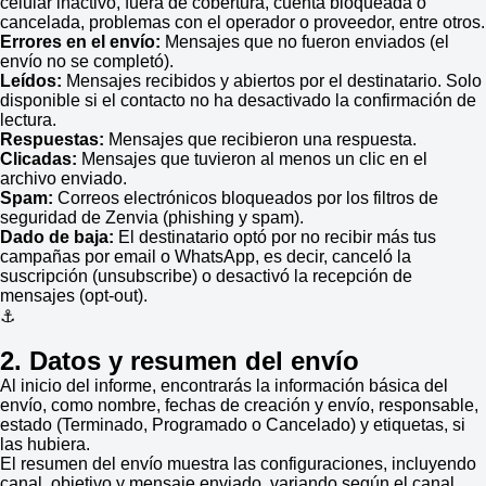
celular inactivo, fuera de cobertura, cuenta bloqueada o
cancelada, problemas con el operador o proveedor, entre otros.
Errores en el envío:
Mensajes que no fueron enviados (el
envío no se completó).
Leídos:
Mensajes recibidos y abiertos por el destinatario. Solo
disponible si el contacto no ha desactivado la confirmación de
lectura.
Respuestas:
Mensajes que recibieron una respuesta.
Clicadas:
Mensajes que tuvieron al menos un clic en el
archivo enviado.
Spam:
Correos electrónicos bloqueados por los filtros de
seguridad de Zenvia (phishing y spam).
Dado de baja:
El destinatario optó por no recibir más tus
campañas por email o WhatsApp, es decir, canceló la
suscripción (unsubscribe) o desactivó la recepción de
mensajes (opt-out).
⚓
2. Datos y resumen del envío
Al inicio del informe, encontrarás la información básica del
envío, como nombre, fechas de creación y envío, responsable,
estado (Terminado, Programado o Cancelado) y etiquetas, si
las hubiera.
El resumen del envío muestra las configuraciones, incluyendo
canal, objetivo y mensaje enviado, variando según el canal