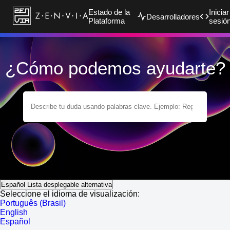
Estado de la
Iniciar
Desarrolladores
Plataforma
sesió
¿Cómo podemos ayudarte?
Español
Lista desplegable alternativa
Seleccione el idioma de visualización:
Português (Brasil)
English
Español