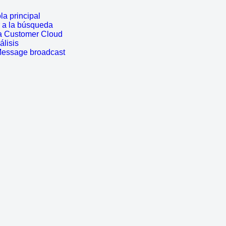
a principal
r a la búsqueda
a Customer Cloud
álisis
Message broadcast