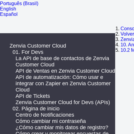
Português (Brasil)
English
Español
Consol
Volve
Zenvi
10. An
Zenvia Customer Cloud
10.2 
01. For Devs
La API de base de contactos de Zenvia
Customer Cloud
API de Ventas en Zenvia Customer Cloud
API de automatización: Cómo usar e
integrar con Zapier en Zenvia Customer
Cloud
API de Tickets
Zenvia Customer Cloud for Devs (APIs)
02. Página de inicio
Centro de Notificaciones
Cómo cambiar mi contraseña
¿Cómo cambiar mis datos de registro?
Cómo crear y monitorear encuestas de