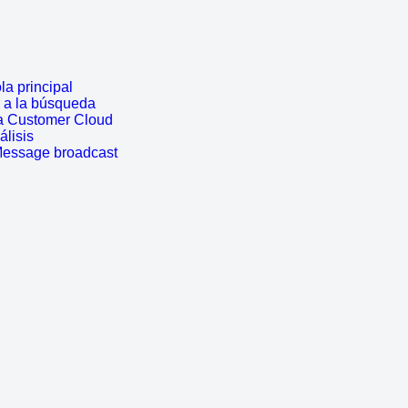
a principal
r a la búsqueda
a Customer Cloud
álisis
Message broadcast