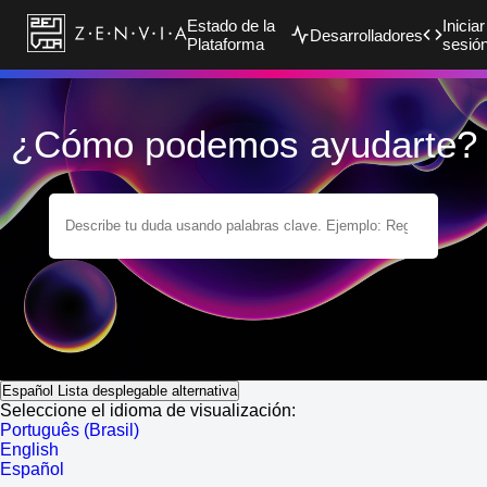
Estado de la
Iniciar
Desarrolladores
Plataforma
sesió
¿Cómo podemos ayudarte?
Español
Lista desplegable alternativa
Seleccione el idioma de visualización:
Português (Brasil)
English
Español