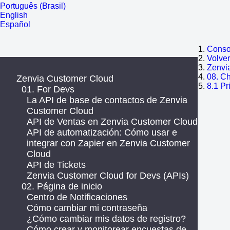
Português (Brasil)
English
Español
Consol
Volve
Zenvi
08. Ch
Zenvia Customer Cloud
8.1 P
01. For Devs
La API de base de contactos de Zenvia
Customer Cloud
API de Ventas en Zenvia Customer Cloud
API de automatización: Cómo usar e
integrar con Zapier en Zenvia Customer
Cloud
API de Tickets
Zenvia Customer Cloud for Devs (APIs)
02. Página de inicio
Centro de Notificaciones
Cómo cambiar mi contraseña
¿Cómo cambiar mis datos de registro?
Cómo crear y monitorear encuestas de