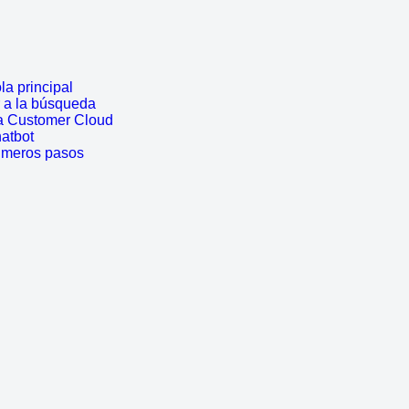
a principal
r a la búsqueda
a Customer Cloud
atbot
rimeros pasos