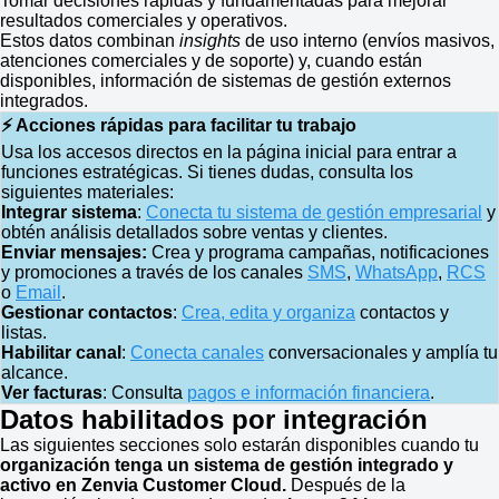
Tomar decisiones rápidas y fundamentadas para mejorar
resultados comerciales y operativos.
Estos datos combinan
insights
de uso interno (envíos masivos,
atenciones comerciales y de soporte) y, cuando están
disponibles, información de sistemas de gestión externos
integrados.
⚡ Acciones rápidas para facilitar tu trabajo
Usa los accesos directos en la página inicial para entrar a
funciones estratégicas. Si tienes dudas, consulta los
siguientes materiales:
Integrar sistema
:
Conecta tu sistema de gestión empresarial
y
obtén análisis detallados sobre ventas y clientes.
Enviar mensajes:
Crea y programa campañas, notificaciones
y promociones a través de los canales
SMS
,
WhatsApp
,
RCS
o
Email
.
Gestionar contactos
:
Crea, edita y organiza
contactos y
listas.
Habilitar canal
:
Conecta canales
conversacionales y amplía tu
alcance.
Ver facturas
: Consulta
pagos e información financiera
.
Datos habilitados por integración
Las siguientes secciones solo estarán disponibles cuando tu
organización tenga un sistema de gestión integrado y
activo en Zenvia Customer Cloud.
Después de la