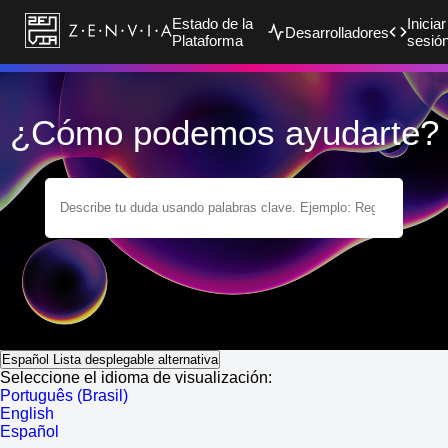
Estado de la
Iniciar
Desarrolladores
Plataforma
sesió
¿Cómo podemos ayudarte?
Español
Lista desplegable alternativa
Seleccione el idioma de visualización:
Português (Brasil)
English
Español