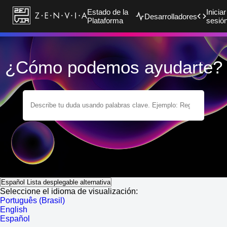
Estado de la
Iniciar
Desarrolladores
Plataforma
sesió
¿Cómo podemos ayudarte?
Español
Lista desplegable alternativa
Seleccione el idioma de visualización:
Português (Brasil)
English
Español