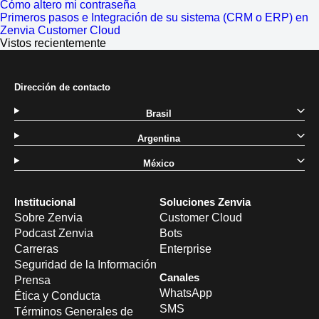
Cómo altero mi contraseña
Primeros pasos e Integración de su sistema (CRM o ERP) en
Zenvia Customer Cloud
Vistos recientemente
Dirección de contacto
Brasil
Argentina
México
Institucional
Soluciones Zenvia
Sobre Zenvia
Customer Cloud
Podcast Zenvia
Bots
Carreras
Enterprise
Seguridad de la Información
Canales
Prensa
WhatsApp
Ética y Conducta
SMS
Términos Generales de