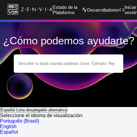
Estado de la
Iniciar
Desarrolladores
Plataforma
sesió
¿Cómo podemos ayudarte?
Español
Lista desplegable alternativa
Seleccione el idioma de visualización:
Português (Brasil)
English
Español